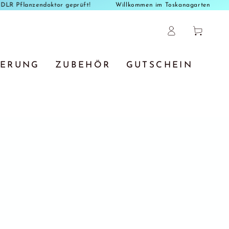
lanzen vom DLR Pflanzendoktor geprüft!
Willkommen im Toskanaga
Einloggen
Warenkorb
TERUNG
ZUBEHÖR
GUTSCHEIN