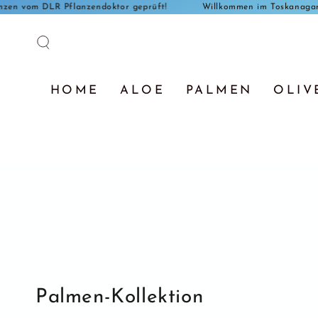
alle Pflanzen vom DLR Pflanzendoktor geprüft!
Willkommen im 
ZUM INHALT
SPRINGEN
HOME
ALOE
PALMEN
OLIV
Palmen-Kollektion